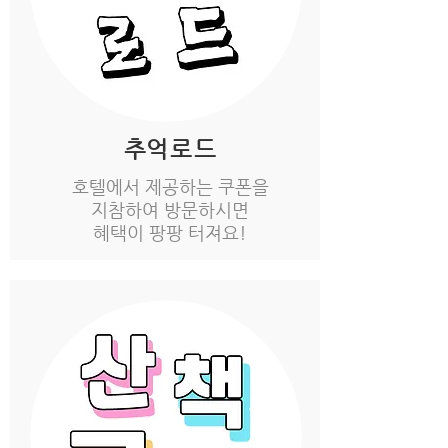
​추억로드
호텔에서 제공하는 쿠폰을
지참하여
방문하시면
​혜택이 팡팡 터져요!